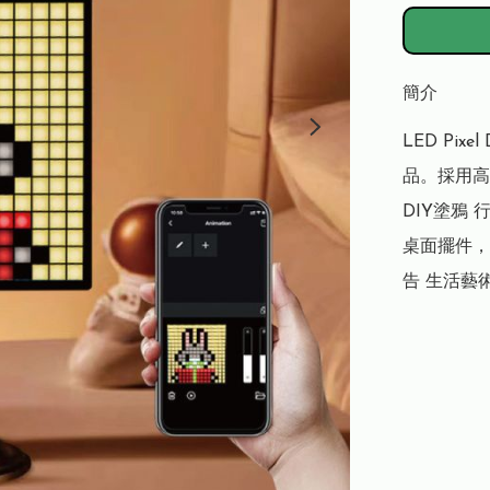
簡介
LED Pix
品。採用高品
DIY塗鴉 
桌面擺件，
告 生活藝