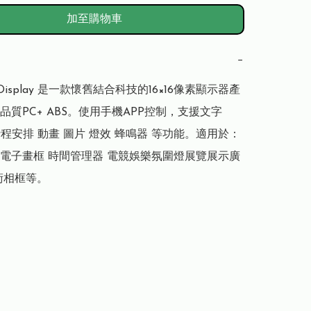
加至購物車
−
el Display 是一款懷舊結合科技的16×16像素顯示器產
質PC+ ABS。使用手機APP控制，支援文字 
行程安排 動畫 圖片 燈效 蜂鳴器 等功能。適用於：
電子畫框 時間管理器 電競娛樂氛圍燈展覽展示廣
術相框等。