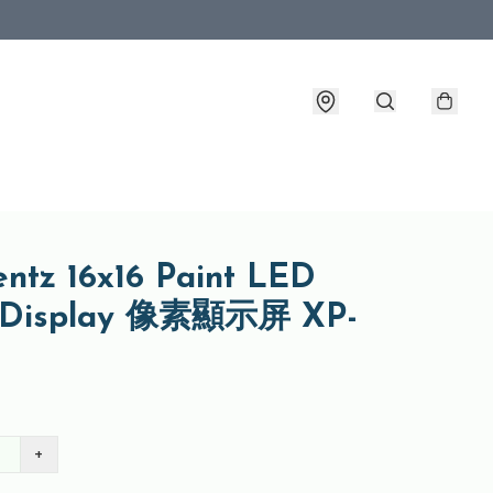
ntz 16x16 Paint LED
l Display 像素顯示屏 XP-
+