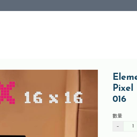
Eleme
Pixe
016
數量
−