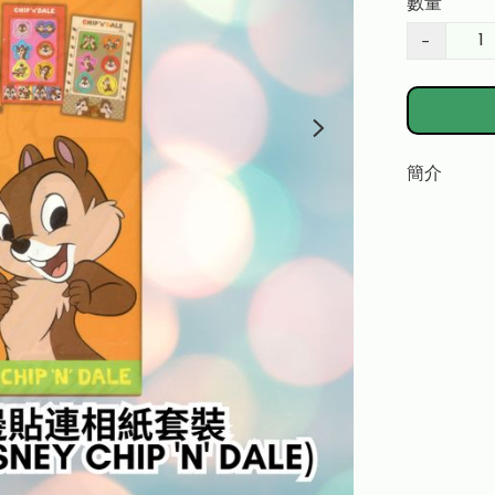
數量
−
簡介