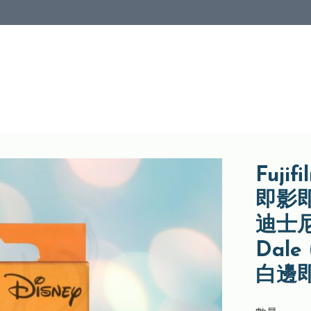
Fujif
即影即
迪士尼
Dal
白邊