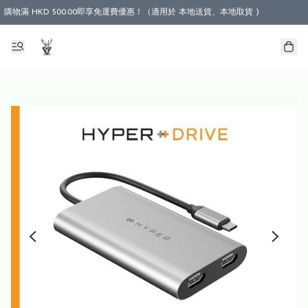
購物滿 HKD 500.00即享免運費優惠！（適用於 本地送貨、本地取貨 )