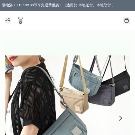
購物滿 HKD 500.00即享免運費優惠！（適用於 本地送貨、本地取貨 )