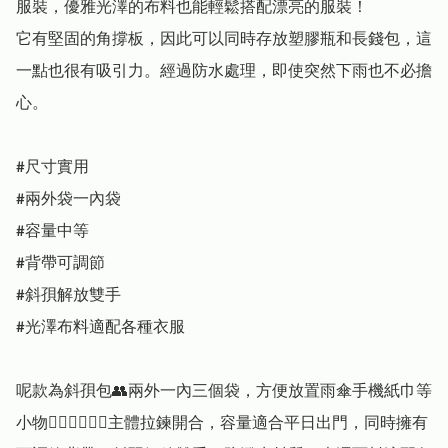
服裝，優雅光澤的布料也能輕鬆搭配漂亮的服裝！

它有堅固的角撐板，因此可以同時存放塑膠瓶和長錢包，這
一點也很有吸引力。經過防水處理，即使突然下雨也不必擔
心。

#尺寸實用

#兩外袋一內袋

#容量中等

#背帶可調節

#斜孭解放雙手

#光澤布料適配各種衣服

呢款為斜孭包👥兩外一內三個袋，方便放置雨傘手機紙巾等
小物👍🏻👍🏻👍🏻主體拉鍊開合，容量適合平日出門，同時擁有