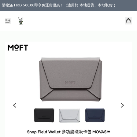
購物滿 HKD 500.00即享免運費優惠！（適用於 本地送貨、本地取貨 )