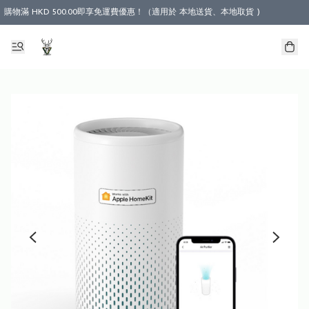
購物滿 HKD 500.00即享免運費優惠！（適用於 本地送貨、本地取貨 )