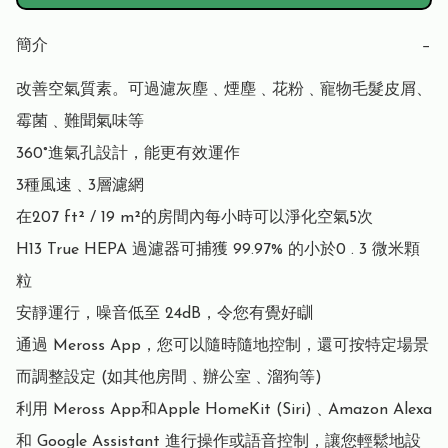
簡介
−
改善空氣質素。可過濾灰塵﹑煙塵﹑花粉﹑寵物毛髮皮屑、
霉菌﹑難聞氣味等

360°進氣孔設計，能更有效運作

3種風速﹑3層濾網

在207 ft² / 19 m²的房間內每小時可以淨化空氣5次

H13 True HEPA 過濾器可捕獲 99.97% 的小於0 . 3 微米顆
粒

安靜運行，噪音低至 24dB，令您有覺好瞓

通過 Meross App，您可以隨時隨地控制，還可按特定場景
而調整設定 (如其他房間﹑辦公室﹑溜狗等)

利用 Meross App和Apple HomeKit (Siri)﹑Amazon Alexa 
和 Google Assistant 進行操作或語音控制，讓您輕鬆地設