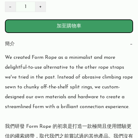
−
+
加至購物車
簡介
−
We created Form Rope as a minimalist and more 
delightful-to-use alternative to the other rope straps 
we've tried in the past. Instead of abrasive climbing rope 
sewn to chunky off-the-shelf split rings, we custom-
designed our own materials and hardware to create a 
streamlined form with a brilliant connection experience.

我們研發 Form Rope 的初衷是打造一款極簡且使用體驗更
佳的繩索綁帶，取代我們之前嘗試過的其他產品。我們沒有