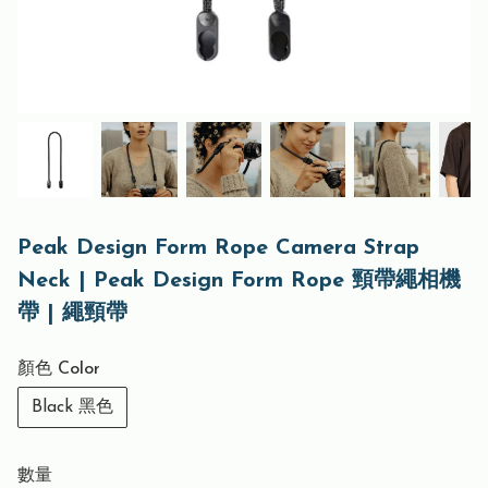
Peak Design Form Rope Camera Strap
Neck | Peak Design Form Rope 頸帶繩相機
帶 | 繩頸帶
顏色 Color
Black 黑色
數量