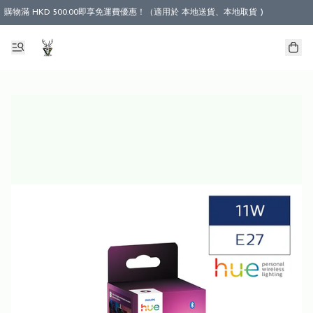
購物滿 HKD 500.00即享免運費優惠！（適用於 本地送貨、本地取貨 )