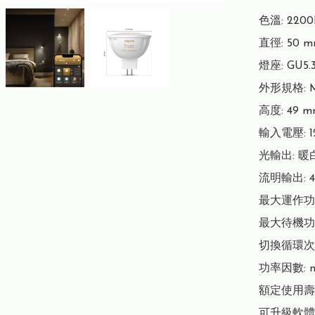
色溫: 2200K
直徑: 50 m
燈座: GU5.3
外形規格: M
高度: 49 m
輸入電壓: 12
光輸出: 暖
流明輸出: 40
最大運作功率:
最大待機功率:
切換循環次數:
功率因數: n/
額定使用壽命: 
可升級軟體: