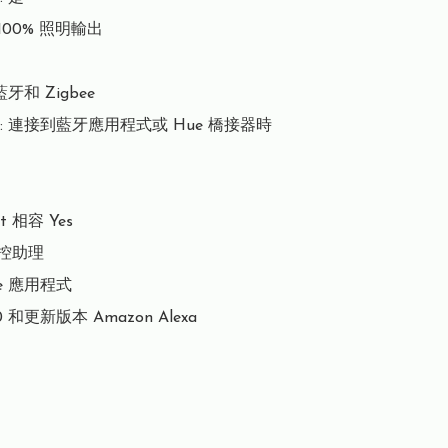
100% 照明輸出

牙和 Zigbee

 連接到藍牙應用程式或 Hue 橋接器時

t 相容 Yes

聲控助理

Hue 應用程式

7.0 和更新版本 Amazon Alexa