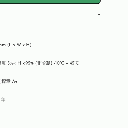
−
m (L x W x H)

5%< H <95% (非冷凝) -10°C – 45°C

標章 A+

年
