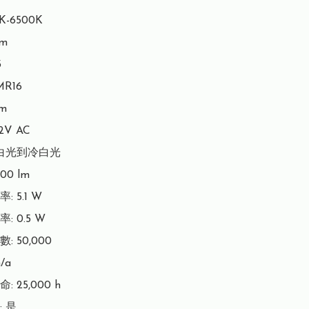
-6500K

m



R16

m

V AC

白光到冷白光

0 lm

 5.1 W

 0.5 W

 50,000

a

25,000 h

 是
