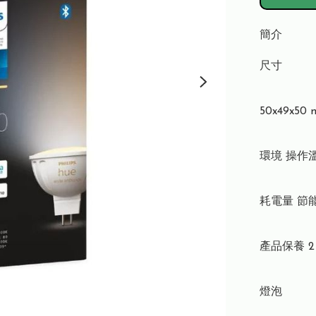
簡介
尺寸    

50x49x50 m
環境 操作溫度 
耗電量 節能
產品保養 2 
燈泡
