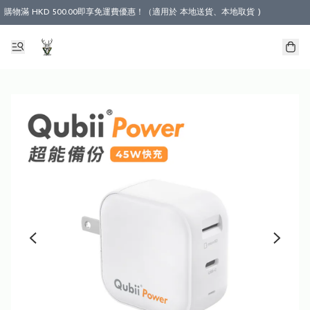
購物滿 HKD 500.00即享免運費優惠！（適用於 本地送貨、本地取貨 )