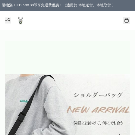
購物滿 HKD 500.00即享免運費優惠！（適用於 本地送貨、本地取貨 )