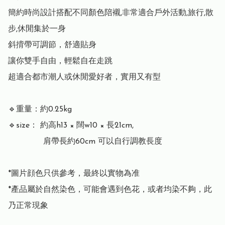
簡約時尚設計搭配不同顏色陪襯,非常適合戶外活動,旅行,散
步,休閒集於一身

斜揹帶可調節，舒適貼身

讓你雙手自由，輕鬆自在走跳

超適合都市潮人或休閒愛好者，實用又有型

🔹重量：約0.25kg

🔹size： 約高h13 × 闊w10 × 長21cm,  

              肩帶長約60cm 可以自行調教長度

*圖片顔色只供參考，最終以實物為准

*產品屬於自然染色，可能會遇到色花，或者均染不夠，此
乃正常現象