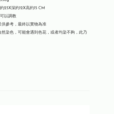
50g

長約25X深約12X高約15 CM

可以調教

只供參考，最終以實物為准

自然染色，可能會遇到色花，或者均染不夠，此乃