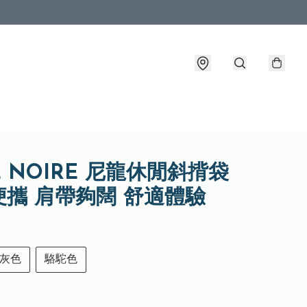
E NOIRE 尼龍休閒斜揹袋
便攜 肩帶夠闊 舒適體驗
灰色
駱駝色