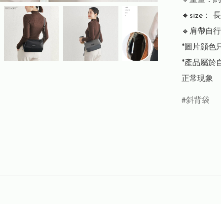
🔹重量：約3
🔹size： 
🔹肩帶自行
*圖片顔色
*產品屬於
正常現象
斜背袋