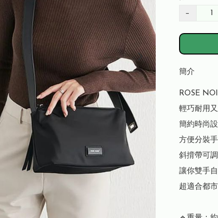
−
簡介
ROSE N
輕巧耐用又
簡約時尚設
方便分裝手
斜揹帶可調
讓你雙手自
超適合都市