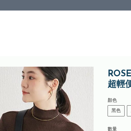
ROS
超輕
顏色
黑色
數量