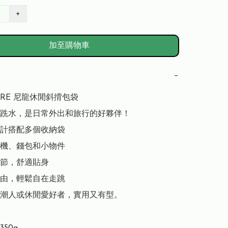
+
加至購物車
−
OIRE 尼龍休閒斜揹包袋

跣水，是日常外出和旅行的好夥伴！

計搭配多個收納袋

機、錢包和小物件

節，舒適貼身

由，輕鬆自在走跳

潮人或休閒愛好者，實用又有型。
