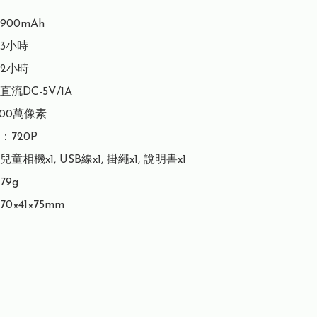
00mAh

小時

2小時

DC-5V/1A

00萬像素

720P

相機x1, USB線x1, 掛繩x1, 說明書x1

9g

×41×75mm