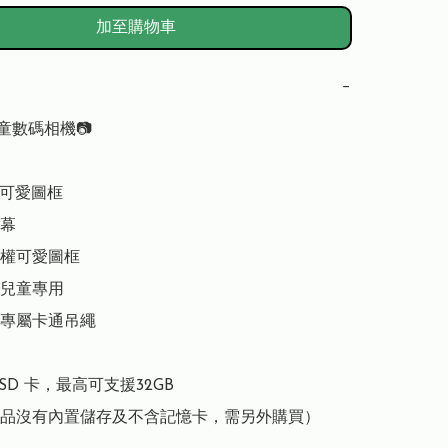
加至購物車
−
 兒童數碼相機📷

 可愛圖框

幕

權可愛圖框

兒童專用

專屬卡通吊繩

oSD 卡，最高可支援32GB

品沒有內置儲存及不含記憶卡，需另外購買）
