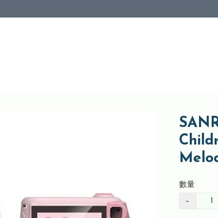
SANR
Child
Mel
數量
−