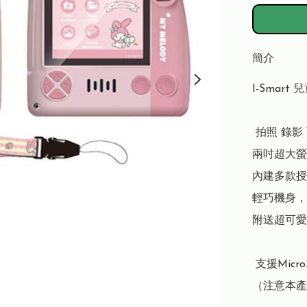
簡介
I-Smart
 拍照 錄影
兩吋超大螢
內建多款授
輕巧機身，
附送超可愛
 支援Micr
（注意本產