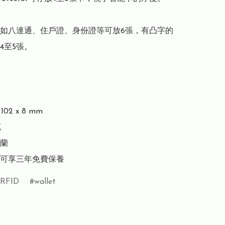
如八達通、住戶證、身份證等可放6張，有凸字的
至5張。

02 x 8 mm



蘭

可享三年免費保養
RFID
wallet