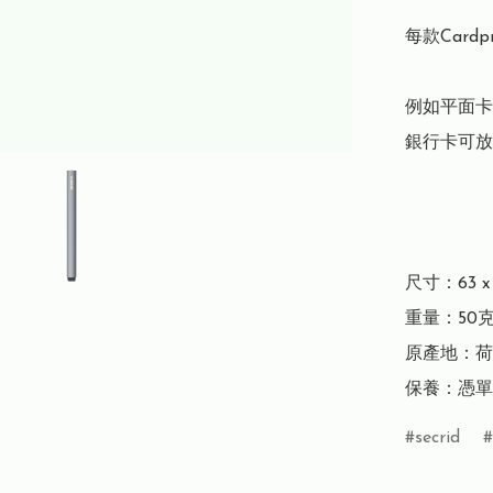
每款Card
例如平面卡
銀行卡可放4
尺寸：63 x 1
重量：50克
原產地：荷
保養：憑單
secrid