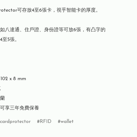
protector可存放4至6張卡，視乎智能卡的厚度。

如八達通、住戶證、身份證等可放6張，有凸字的
至5張。

02 x 8 mm



蘭

可享三年免費保養
cardprotector
RFID
wallet