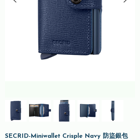
SECRID-Miniwallet Crisple Navy 防盜銀包