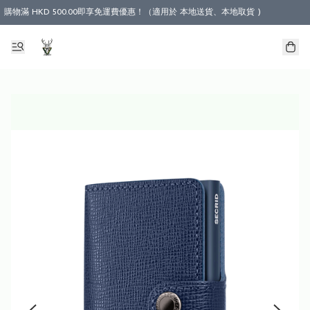
購物滿 HKD 500.00即享免運費優惠！（適用於 本地送貨、本地取貨 )