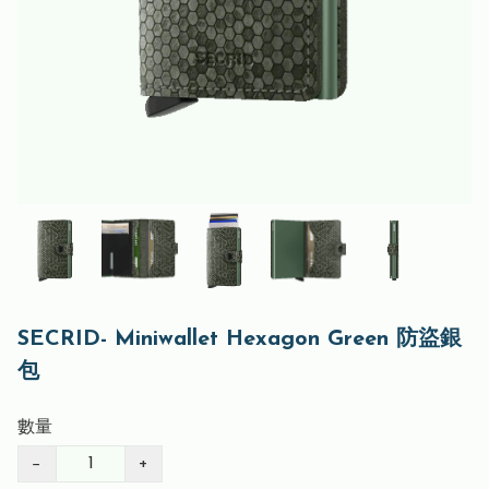
SECRID- Miniwallet Hexagon Green 防盜銀
包
數量
−
+