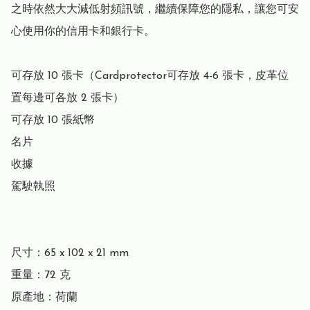
之時依然大大減低射頻訊號，繼續保障您的隱私，讓您可安
心使用你的信用卡和銀行卡。

可存放 10 張卡（Cardprotector可存放 4-6 張卡，皮革位
置每邊可各放 2 張卡）

可存放 10 張紙幣

名片

收據

駕駛執照

尺寸：65 x 102 x 21 mm

重量：72 克

原產地：荷蘭
