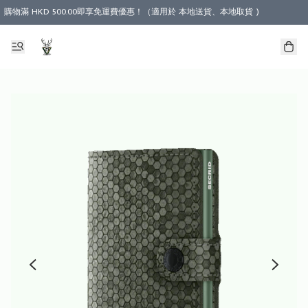
購物滿 HKD 500.00即享免運費優惠！（適用於 本地送貨、本地取貨 )