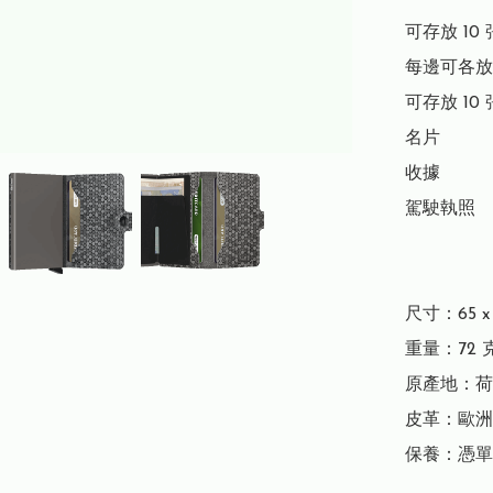
可存放 10 
每邊可各放 
可存放 10 
名片

收據

駕駛執照

尺寸：65 x 1
重量：72 克
原產地：荷
皮革：歐洲
保養：憑單