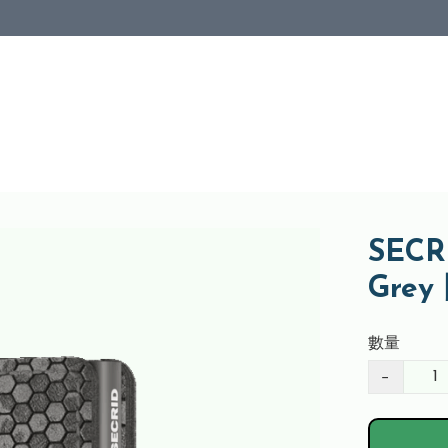
SECR
Gre
數量
−