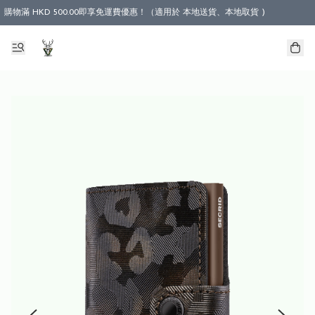
購物滿 HKD 500.00即享免運費優惠！（適用於 本地送貨、本地取貨 )