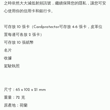
之時依然大大減低射頻訊號，繼續保障您的隱私，讓您可安
心使用你的信用卡和銀行卡。

可存放 10 張卡（Cardprotector可存放 4-6 張卡，皮革位
置每邊可各放 2 張卡）

可存放 10 張紙幣

名片

收據

駕駛執照

尺寸：65 x 102 x 21 mm

重量：72 克

原產地：荷蘭
