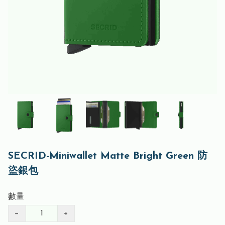
SECRID-Miniwallet Matte Bright Green 防
盜銀包
數量
−
+