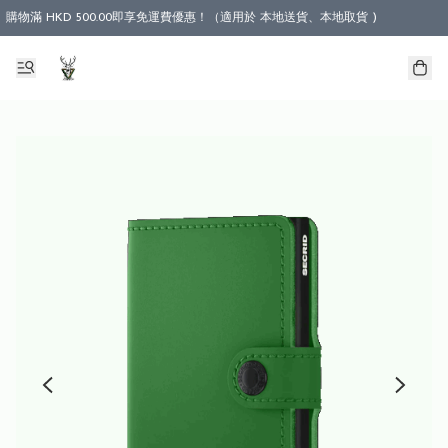
購物滿 HKD 500.00即享免運費優惠！（適用於 本地送貨、本地取貨 )