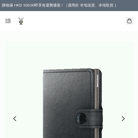
購物滿 HKD 500.00即享免運費優惠！（適用於 本地送貨、本地取貨 )