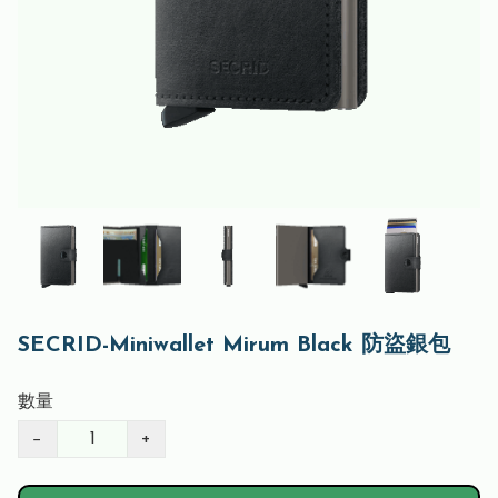
SECRID-Miniwallet Mirum Black 防盜銀包
數量
−
+