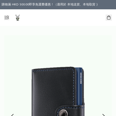
購物滿 HKD 500.00即享免運費優惠！（適用於 本地送貨、本地取貨 )