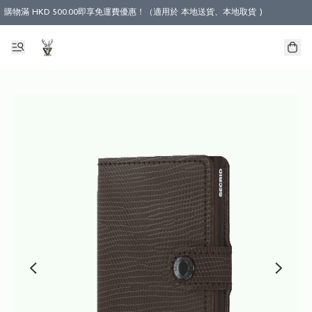
購物滿 HKD 500.00即享免運費優惠！（適用於 本地送貨、本地取貨 )