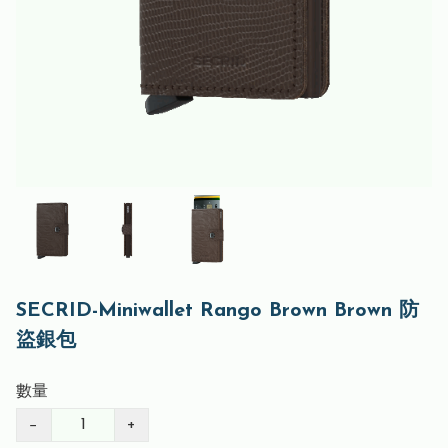
SECRID-Miniwallet Rango Brown Brown 防
盜銀包
數量
−
+