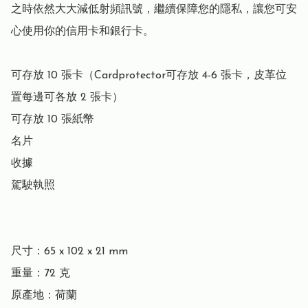
之時依然大大減低射頻訊號，繼續保障您的隱私，讓您可安
心使用你的信用卡和銀行卡。

可存放 10 張卡（Cardprotector可存放 4-6 張卡，皮革位
置每邊可各放 2 張卡）

可存放 10 張紙幣

名片

收據

駕駛執照

尺寸：65 x 102 x 21 mm

重量：72 克

原產地：荷蘭
