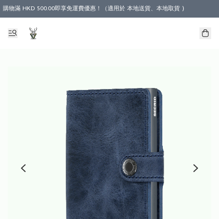
購物滿 HKD 500.00即享免運費優惠！（適用於 本地送貨、本地取貨 )