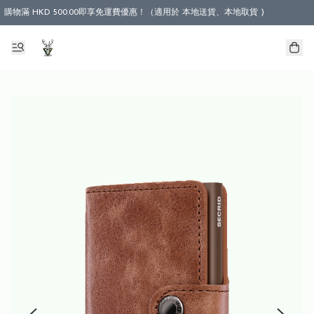
購物滿 HKD 500.00即享免運費優惠！（適用於 本地送貨、本地取貨 )