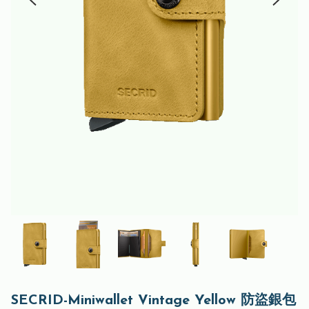
SECRID-Miniwallet Vintage Yellow 防盜銀包