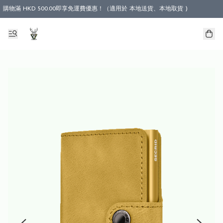
購物滿 HKD 500.00即享免運費優惠！（適用於 本地送貨、本地取貨 )