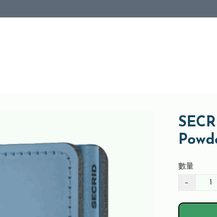
SECRI
Powd
數量
−