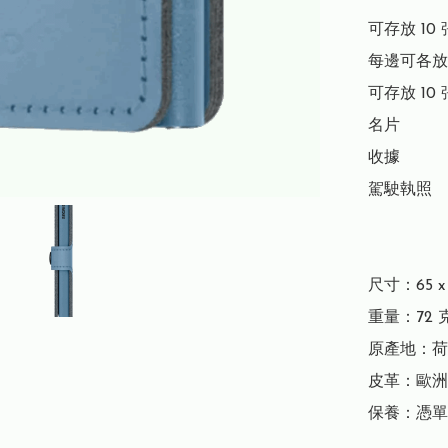
可存放 10 
每邊可各放 
可存放 10 
名片

收據

駕駛執照

尺寸：65 x 1
重量：72 克
原產地：荷
皮革：歐洲
保養：憑單