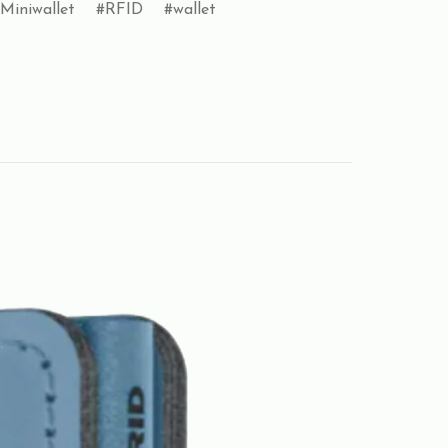
Miniwallet
RFID
wallet