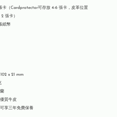
張卡（Cardprotector可存放 4-6 張卡，皮革位置
2 張卡）

張紙幣

02 x 21 mm



蘭

優質牛皮

可享三年免費保養