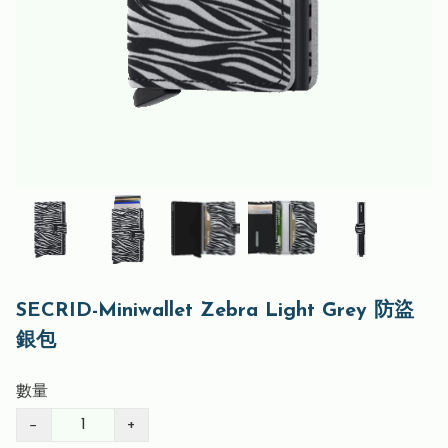
SECRID-Miniwallet Zebra Light Grey 防盜
銀包
數量
−
+