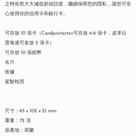
之時依然大大減低射頻訊號，繼續保障您的隱私，讓您可安
心使用你的信用卡和銀行卡。

可存放 10 張卡（Cardprotector可存放 4-6 張卡，皮革位
置每邊可各放 2 張卡）

可存放 10 張紙幣

名片

收據

駕駛執照

尺寸：65 x 102 x 21 mm

重量：72 克

原產地：荷蘭
