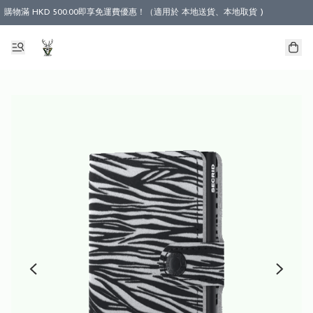
購物滿 HKD 500.00即享免運費優惠！（適用於 本地送貨、本地取貨 )