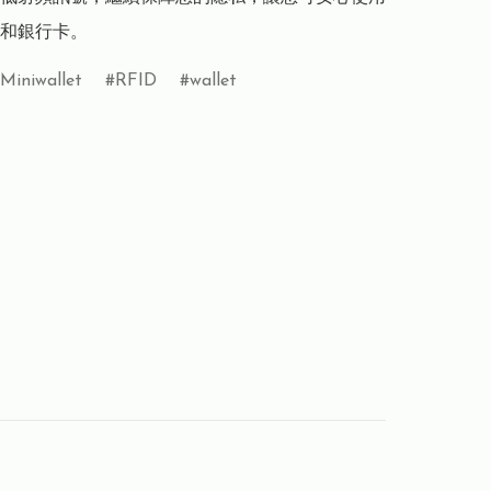
和銀行卡。
Miniwallet
RFID
wallet