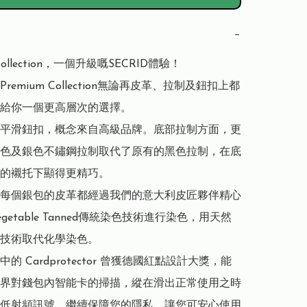
−
 Collection，一個升級嘅SECRID體驗！

remium Collection無論再皮革、拉制及鈕扣上都
給你一個更高層次的選擇。

平滑鈕扣，概念來自高級品牌。底部拉制方面，更
色及銀色不鏽鋼拉制取代了原有的黑色拉制，在底
的襯托下顯得更精巧。

每個銀包的皮革都經過我們的意大利皮匠夥伴精心
getable Tanned傳統染色技術進行染色，用天然
技術取代化學染色。

let 中的 Cardprotector 曾獲德國紅點設計大獎，能
界對錢包內智能卡的掃描，縱在滑出正常使用之時
低射頻訊號，繼續保障您的隱私，讓您可安心使用