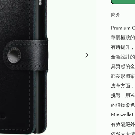
簡介
Premium
華麗極致的P
有所提升，
全新設計的
具質感的金
部菱形圖案
皮革方面，
挑選，用Ve
的植物染色
Miniwal
有效隔絕外
依然大大減