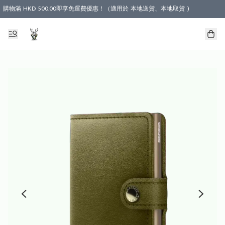
購物滿 HKD 500.00即享免運費優惠！（適用於 本地送貨、本地取貨 )