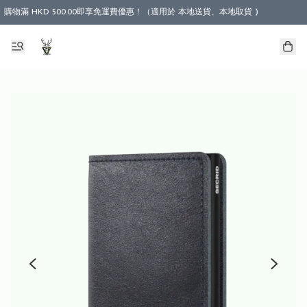
購物滿 HKD 500.00即享免運費優惠！（適用於 本地送貨、本地取貨 )