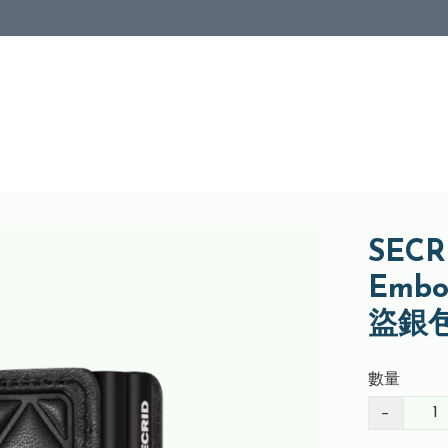
SECRI
Emb
盜銀
數量
−