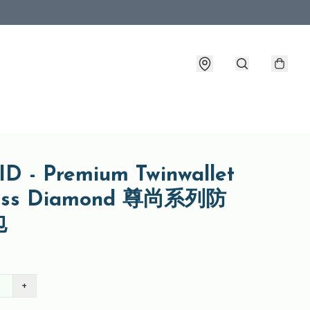
D - Premium Twinwallet
oss Diamond 尊尚系列防
包
+