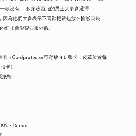
一款沒有。 多穿著西服的男士大多會選擇 
llet，因為他們大多表示不喜歡把銀包放在恤衫口袋
的鈕扣會影響西服外觀。

張卡（Cardprotector可存放 4-6 張卡，皮革位置每
 張卡）

張紙幣

02 x 16 mm


