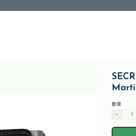
SECRI
Mart
數量
−