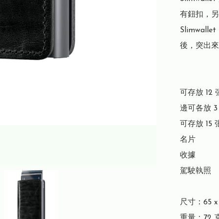
有鈕扣，另
Slimwa
後，突出來
可存放 12 
邊可各放 3
可存放 15 
名片

收據

駕駛執照

尺寸：65 x 1
重量：72 克