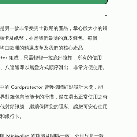
−
llet 是另一款非常受男士歡迎的產品，掌心般大小的錢
2張卡及紙幣，亦是我們最薄的真皮錢包。每個 
llet 均由歐洲的精選皮革及我們的核心產品 
otector 組成，只需輕輕一拉底部拉扣，所有的信用
、八達通即以層疊方式順序滑出，非常方便使用。

let 中的 Cardprotector 曾獲德國紅點設計大獎，能
界對錢包內智能卡的掃描，縱在滑出正常使用之時
低射頻訊號，繼續保障您的隱私，讓您可安心使用
和銀行卡。

let 與 Miniwallet 的功能及間隔一致，分別只是一款