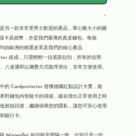
−
llet 是另一款非常受男士歡迎的產品，掌心般大小的錢
2張卡及紙幣，亦是我們最薄的真皮錢包。每個 
llet 均由歐洲的精選皮革及我們的核心產品 
otector 組成，只需輕輕一拉底部拉扣，所有的信用
、八達通即以層疊方式順序滑出，非常方便使用。

let 中的 Cardprotector 曾獲德國紅點設計大獎，能
界對錢包內智能卡的掃描，縱在滑出正常使用之時
低射頻訊號，繼續保障您的隱私，讓您可安心使用
和銀行卡。

let 與 Miniwallet 的功能及間隔一致，分別只是一款