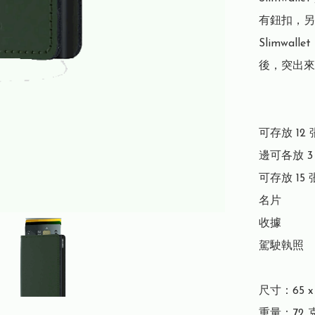
有鈕扣，另
Slimwa
後，突出來
可存放 12 
邊可各放 3
可存放 15 
名片

收據

駕駛執照

尺寸：65 x 1
重量：72 克