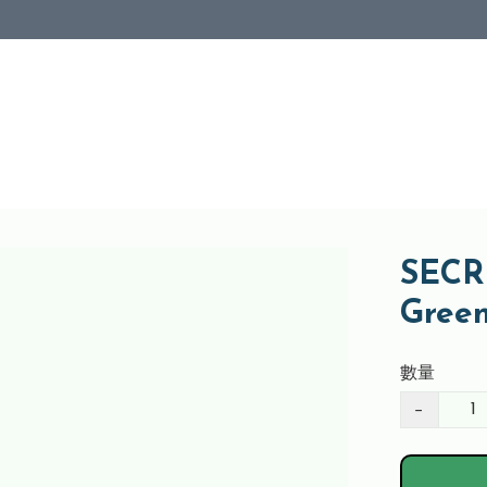
SECRI
Gree
數量
−