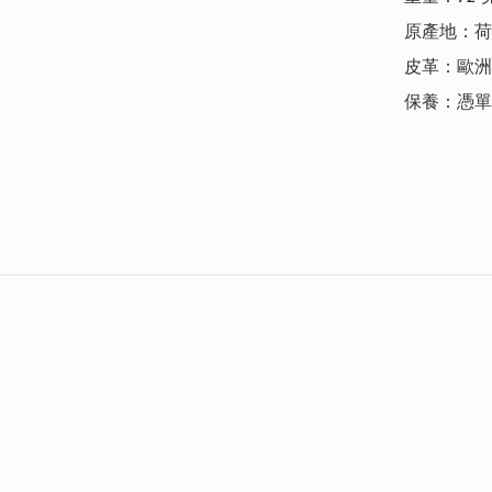
原產地：荷
皮革：歐洲
保養：憑單