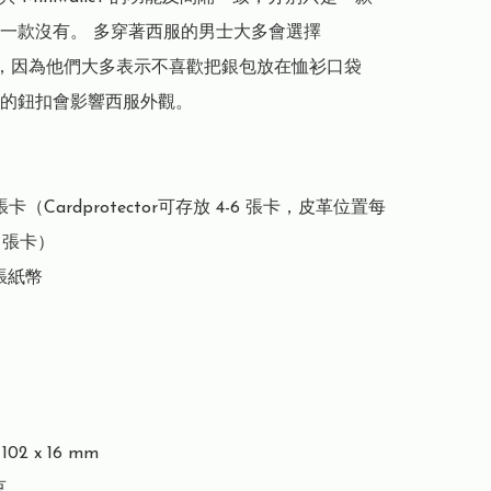
一款沒有。 多穿著西服的男士大多會選擇 
llet，因為他們大多表示不喜歡把銀包放在恤衫口袋
的鈕扣會影響西服外觀。

張卡（Cardprotector可存放 4-6 張卡，皮革位置每
 張卡）

張紙幣

02 x 16 mm


