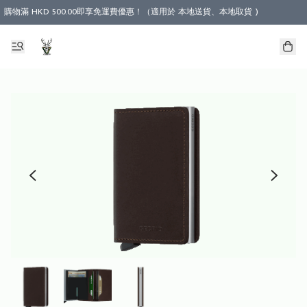
購物滿 HKD 500.00即享免運費優惠！（適用於 本地送貨、本地取貨 )