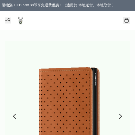
購物滿 HKD 500.00即享免運費優惠！（適用於 本地送貨、本地取貨 )