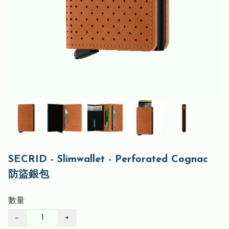
SECRID - Slimwallet - Perforated Cognac
防盜銀包
數量
−
+