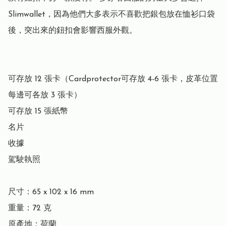
Slimwallet，因為他們大多表示不喜歡把銀包放在恤衫口袋
後，突出來的鈕扣會影響西服外觀。

可存放 12 張卡（Cardprotector可存放 4-6 張卡，皮革位置
每邊可各放 3 張卡）

可存放 15 張紙幣

名片

收據

駕駛執照

尺寸：65 x 102 x 16 mm

重量：72 克

原產地：荷蘭
