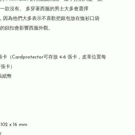
一款沒有。 多穿著西服的男士大多會選擇 
llet，因為他們大多表示不喜歡把銀包放在恤衫口袋
的鈕扣會影響西服外觀。

張卡（Cardprotector可存放 4-6 張卡，皮革位置每
 張卡）

張紙幣

02 x 16 mm


