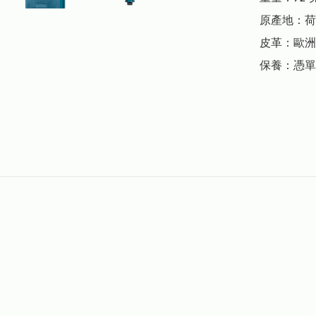
原產地：荷
皮革：歐洲