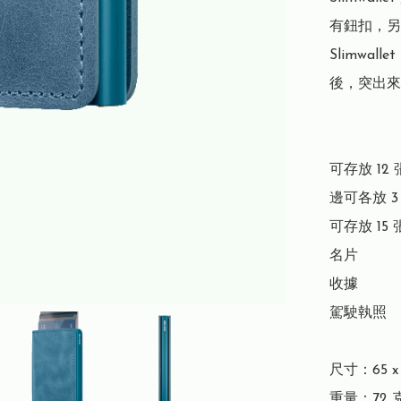
有鈕扣，另
Slimwa
後，突出來
可存放 12 
邊可各放 3
可存放 15 
名片

收據

駕駛執照

尺寸：65 x 1
重量：72 克