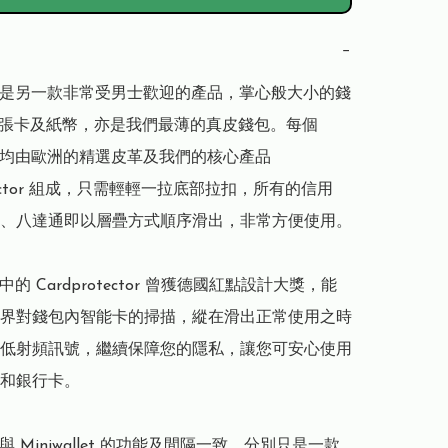
−
llet 是另一款非常受男士歡迎的產品，掌心般大小的錢
2張卡及紙幣，亦是我們最薄的真皮錢包。每個 
llet 均由歐洲的精選皮革及我們的核心產品 
otector 組成，只需輕輕一拉底部拉扣，所有的信用
、八達通即以層疊方式順序滑出，非常方便使用。

let 中的 Cardprotector 曾獲德國紅點設計大獎，能
界對錢包內智能卡的掃描，縱在滑出正常使用之時
低射頻訊號，繼續保障您的隱私，讓您可安心使用
和銀行卡。

let 與 Miniwallet 的功能及間隔一致，分別只是一款