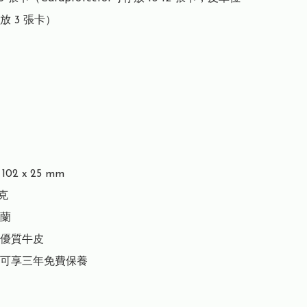
 3 張卡）

02 x 25 mm

克

蘭

優質牛皮

可享三年免費保養