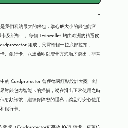
−
llet 是我們容納最大的銀包，掌心般大小的錢包能容
18 張卡及紙幣，。每個 Twinwallet 均由歐洲的精選皮
ardprotector 組成，只需輕輕一拉底部拉扣，

卡、銀行卡、八達通即以層疊方式順序滑出，非常
let 中的 Cardprotector 曾獲德國紅點設計大獎，能
界對錢包內智能卡的掃描，縱在滑出正常使用之時
低射頻訊號，繼續保障您的隱私，讓您可安心使用
和銀行卡。

18 張卡（Cardprotector可存放 10-12 張卡，皮革位