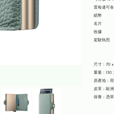
置每邊可各放
紙幣

名片

收據

駕駛執照

尺寸：70 x 1
重量：130 
原產地：荷
皮革：歐洲
保養：憑單