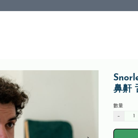
Snor
鼻鼾
數量
−