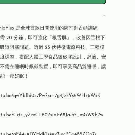
−
s GenloFlex 是全球首款日間使用的防打鼾舌頭訓練
需 20 分鐘，即可強化「根舌肌」，改善因舌根下
吸道阻塞問題。透過 25 伏特微電療科技、三種模
度調整，搭配人體工學食品級矽膠設計，舒適、安
不需在睡眠時佩戴裝置，即可享受高品質睡眠，讓
能一夜好眠！

outu.be/qwYbBd0s7Pw?si=7g4JzkYs9WHz6WxK

outu.be/CzG_yZmCTB0?si=F68Ja-h5_mGW9b7w

outu.be/aFA4rADYHdk?si=y7jncPGg488ZOa7r
