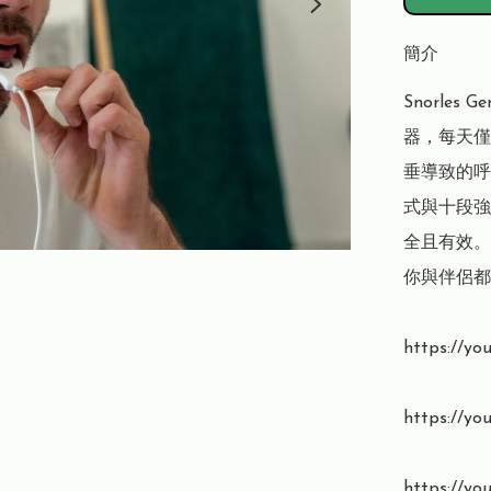
簡介
Snorle
器，每天僅
垂導致的呼
式與十段強
全且有效。
你與伴侶都
https://y
https://y
https://y