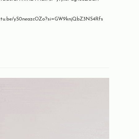
outu.be/yS0neazcOZo?si=GW9knjQbZ3NS4Rfs