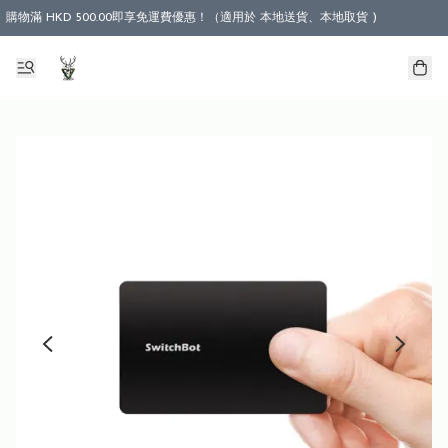
購物滿 HKD 500.00即享免運費優惠！（適用於 本地送貨、本地取貨 )