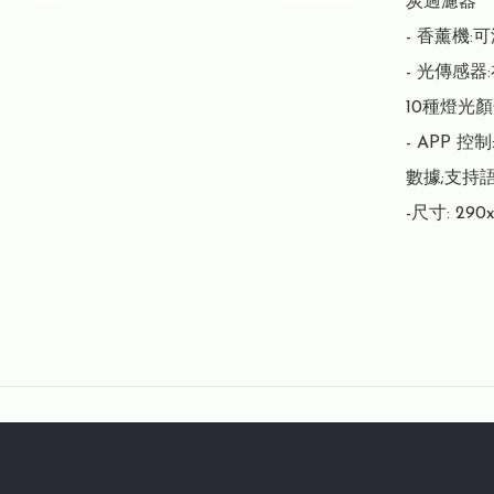
炭過濾器

- 香薰機:
- 光傳感
10種燈光顏
- APP
數據;支持語
-尺寸: 290