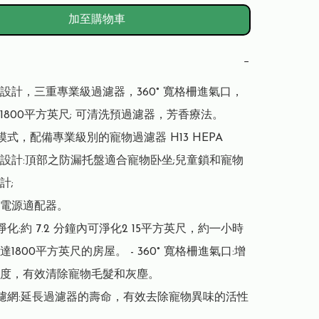
加至購物車
−
設計，三重專業級過濾器，360° 寬格柵進氣口，
1800平方英尺; 可清洗預過濾器，芳香療法。

模式，配備專業級別的寵物過濾器 H13 HEPA

友好設計:頂部之防漏托盤適合寵物卧坐;兒童鎖和寵物
;

電源適配器。

淨化:約 7.2 分鐘內可淨化2 15平方英尺，約㇐小時
1800平方英尺的房屋。 - 360° 寬格柵進氣口:增
度，有效清除寵物毛髮和灰塵。

過濾網:延長過濾器的壽命，有效去除寵物異味的活性