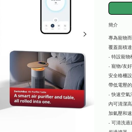
簡介
專為寵物而
覆蓋面積達
- 特設寵物
- 寵物/
安全格柵設計
帶低電壓的
- 快速空氣
內可清潔高達
加氣壓和速
- 可清洗