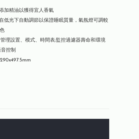
可添加精油以獲得宜人香氣

器:在低光下自動調節以保證睡眠質量，氣氛燈可調較
色

 控制:管理設置、模式、時間表;監控過濾器壽命和環境
音控制

x290x497.5mm