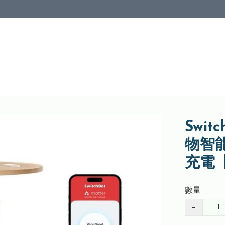
Switc
物智
充電
數量
−