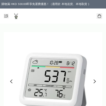
購物滿 HKD 500.00即享免運費優惠！（適用於 本地送貨、本地取貨 )