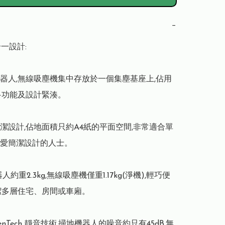
−
合一設計:

器人,無線吸塵機集中存放於一個集塵基座上,佔用
多功能及設計緊湊。

潔設計,佔地面積只約A4紙的平面空間,非常適合單
愛簡潔設計的人士。

人約重2.3kg,無線吸塵機僅重1.17kg(淨機),輕巧便
潔多層住宅、房間或車廂。

ilenTech 靜音技術,掃地機器人的噪音約只有45dB,無