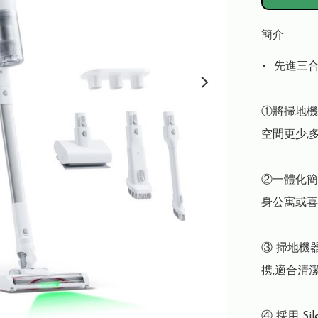
簡介
•⁠  ⁠先進三
①將掃地機
空間更少,
②一體化簡
身公寓或喜
③ 掃地機器
携,適合清
④ 採用 S