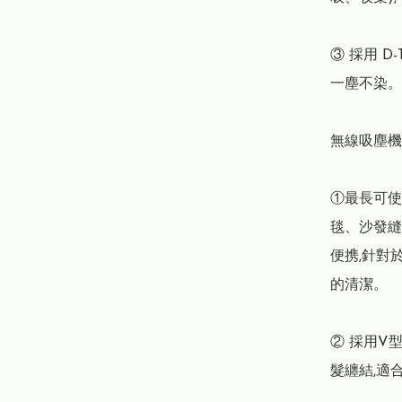
③ 採用 D
一塵不染。
無線吸塵機:
①最長可使
毯、沙發縫隙
便携,針對
的清潔。

② 採用V
髮纏結,適