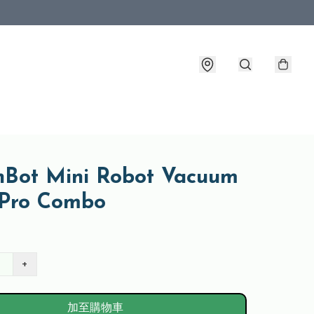
hBot Mini Robot Vacuum
 Pro Combo
+
加至購物車