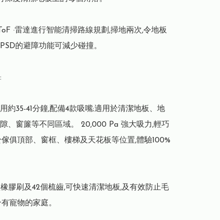
-ToF ·雷達進行智能清掃路線規劃,掃地兩次,令地板
PSD的避障功能可減少碰撞。



用約35-41分鐘,配備4款吸嘴;適用於清潔地板、地
、窗簾等不同區域。 20,000 Pa 強大吸力,輕巧
於傢俱頂部、窗框、樓梯及天花板等位置,體驗100%
型橡膠刷及42個梳齒,可快速清潔地板,及有效防止毛
合有寵物的家庭。
