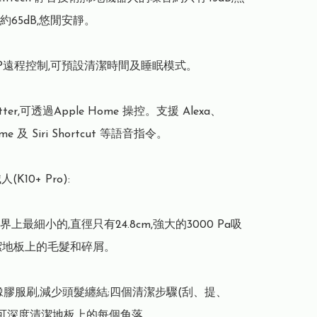
65dB,悠閒安靜。

PP遠程控制,可預設清潔時間及睡眠模式。

ter,可透過Apple Home 操控。支援 Alexa、
ome 及 Siri Shortcut 等語音指令。

人(K10+ Pro):

上最細小的,直徑只有24.8cm,強大的3000 Pa吸
潔地板上的毛髮和碎屑。

橡膠服刷,減少頭髮纏結;四個清潔步驟(刮、提、
,可深度清潔地板上的每個角落。
