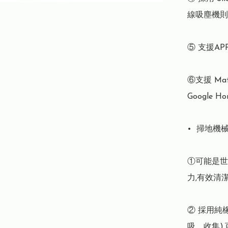
線吸塵機則約
⑤ 支援A
⑥支援 Mat
Google H
•⁠  ⁠掃地機械
①可能是世界
力,有效清
② 採用純
吸、收集)