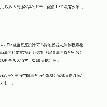
操作,可以深入清潔家具的底部。配備 LED燈,有效幫助
onBase TM雙重基座設計,可為掃地機器人,無線吸塵機
動集塵和充電功能; 配備3L大容量集塵袋,密封設計
飛揚;每70天清空一次(最長估計時)。

 A4紙張的平面空間,非常適合單身公寓或喜愛時尚/
人士。。