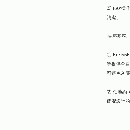
③ 180°
清潔。

·集塵基座:

① Fusi
等提供全自
可避免灰塵
② 佔地約
簡潔設計的