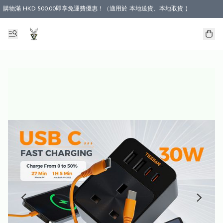
購物滿 HKD 500.00即享免運費優惠！（適用於 本地送貨、本地取貨 )