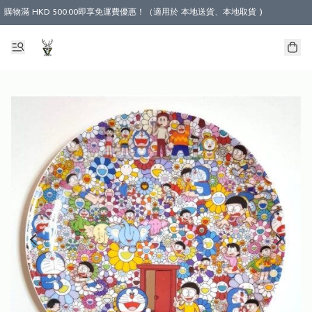
購物滿 HKD 500.00即享免運費優惠！（適用於 本地送貨、本地取貨 )