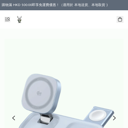
購物滿 HKD 500.00即享免運費優惠！（適用於 本地送貨、本地取貨 )