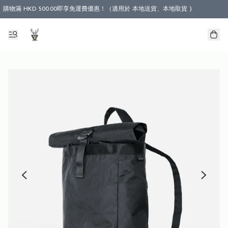
購物滿 HKD 500.00即享免運費優惠！（適用於 本地送貨、本地取貨 )