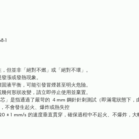
8-1
性，但並非「絕對不燃」或「絕對不壞」。
現發漲或發熱現象。
壞固液平衡，可能引發冒煙甚至明火危險。
或幾何形狀改變，請立即停止使用並棄置。
芯」是指通過了嚴苛的 ４mm 鋼針針刺測試（即滿電狀態下，由
，不會發生起火、爆炸或熱失控
 20 ± 1 mm/s 的速度垂直貫穿，確保過程中不起火、不爆炸