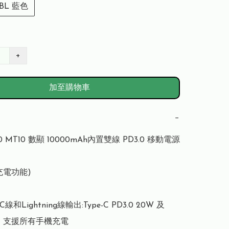
-BL 藍色
+
加至購物車
−
 10 MT10 數顯 10000mAh內置雙線 PD3.0 移動電源

電功能)

C線和Lightning線輸出:Type-C PD3.0 20W 及 
ng，支援所有手機充電
