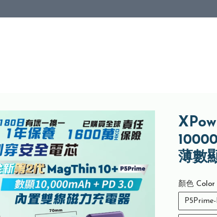
XPow
100
薄數顯
顏色 Color
P5Prime