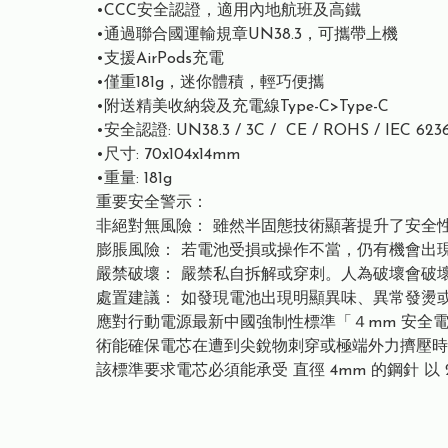
•CCC安全認證，適用內地航班及高鐵
•通過聯合國運輸規章UN38.3，可攜帶上機
•支援AirPods充電
•僅重181g，迷你體積，輕巧便攜
•附送精美收納袋及充電線Type-C>Type-C
•安全認證: UN38.3 / 3C / CE / ROHS / IEC 6236
•尺寸: 70x104x14mm
•重量: 181g
重要安全警示：
非絕對無風險： 雖然半固態技術顯著提升了安全
膨脹風險： 若電池受損或操作不當，仍有機會出
嚴禁破壞： 嚴禁私自拆解或穿刺。人為破壞會破
處置建議： 如發現電池出現明顯異味、異常發燙
應對行動電源最新中國強制性標準「４mm 安全電
術能確保電芯在遭到尖銳物刺穿或極端外力擠壓時
該標準要求電芯必須能承受 直徑 4mm 的鋼針 以