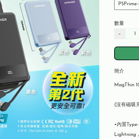
P5Prime
數量
−
簡介
MagThin
(沒有磁吸充
•內置Type-
Lightni