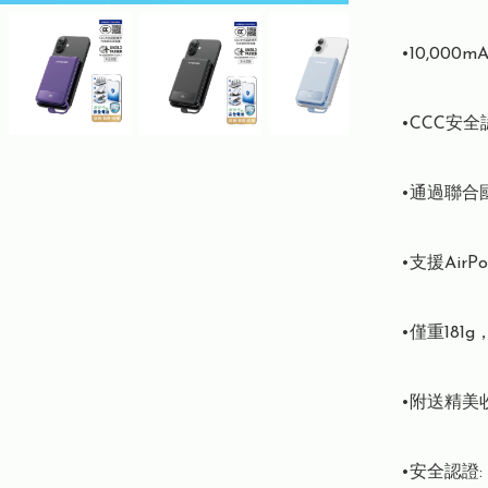
•10,00
•CCC安
•通過聯合國
•支援AirPo
•僅重181
•附送精美收納
•安全認證: UN