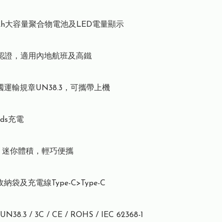
0mAh大容量聚合物電池及LED電量顯示

全認證，適用內地航班及高鐵

運輸規章UN38.3，可攜帶上機

ds充電

g，迷你體積，輕巧便攜

袋及充電線Type-C>Type-C

38.3 / 3C / CE / ROHS / IEC 62368-1
