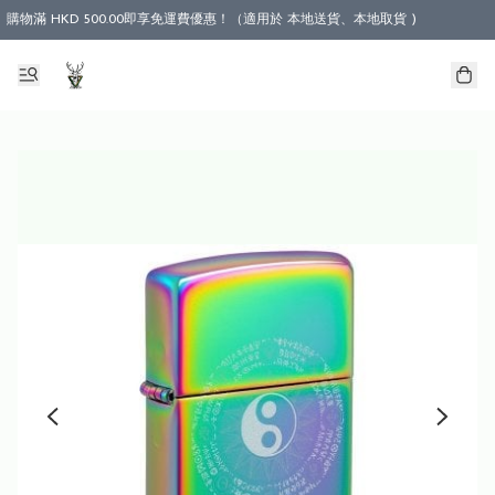
購物滿 HKD 500.00即享免運費優惠！（適用於 本地送貨、本地取貨 )