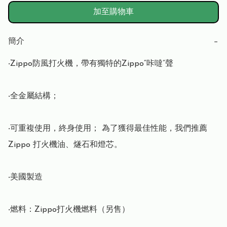
加至購物車
簡介
−
‧Zippo防風打火機，帶有獨特的Zippo“咔噠”聲

‧全金屬結構； 

‧可重複使用，終身使用； 為了獲得最佳性能，我們推薦 
Zippo 打火機油、燧石和燈芯。

‧美國製造

‧燃料：Zippo打火機燃料（另售）
